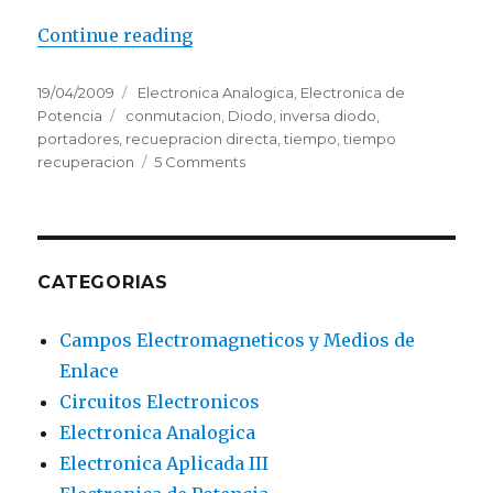
Continue reading
“Tiempo de Recuperación en Inve
Posted
19/04/2009
Categories
Electronica Analogica
,
Electronica de
on
Potencia
Tags
conmutacion
,
Diodo
,
inversa diodo
,
portadores
,
recuepracion directa
,
tiempo
,
tiempo
recuperacion
5 Comments
on
Tiempo
de
Recuperación
en
Inversa
CATEGORIAS
del
Diodo
Campos Electromagneticos y Medios de
Enlace
Circuitos Electronicos
Electronica Analogica
Electronica Aplicada III