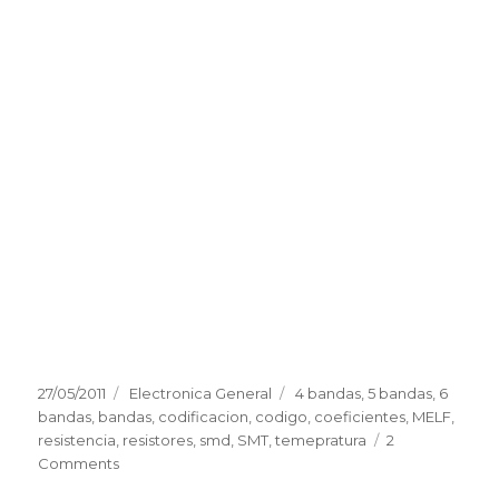
Posted
27/05/2011
Categories
Electronica General
Tags
4 bandas
,
5 bandas
,
6
on
bandas
,
bandas
,
codificacion
,
codigo
,
coeficientes
,
MELF
,
resistencia
,
resistores
,
smd
,
SMT
,
temepratura
2
Comments
on
Resistores