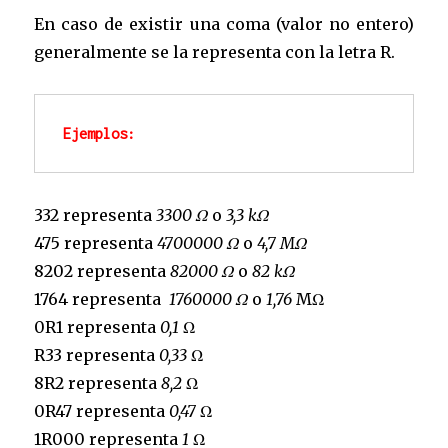
En caso de existir una coma (valor no entero)
generalmente se la representa con la letra R.
Ejemplos:
332 representa
3300 Ω
o
3,3 kΩ
475 representa
4700000 Ω
o
4,7 MΩ
8202 representa
82000 Ω
o
82 kΩ
1764 representa
1760000 Ω
o
1,76
MΩ
0R1 representa
0,1
Ω
R33 representa
0,33
Ω
8R2 representa
8,2
Ω
0R47 representa
0,47
Ω
1R000 representa
1
Ω