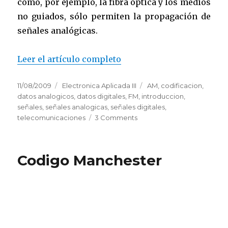
como, por ejemplo, la fibra óptica y los medios
no guiados, sólo permiten la propagación de
señales analógicas.
Leer el artículo completo
Posted
11/08/2009
Categories
Electronica Aplicada III
Tags
AM
,
codificacion
,
on
datos analogicos
,
datos digitales
,
FM
,
introduccion
,
señales
,
señales analogicas
,
señales digitales
,
telecomunicaciones
3 Comments
on
Introduccion
a
las
Codigo Manchester
Telecomunicaciones
3/3