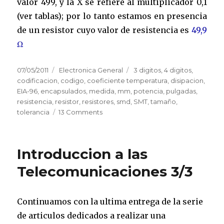
valor 499, y la X se refiere al multiplicador 0,1
(ver tablas); por lo tanto estamos en presencia
de un resistor cuyo valor de resistencia es
49,9
Ω
Posted
07/05/2011
Categories
Electronica General
Tags
3 digitos
,
4 digitos
,
on
codificacion
,
codigo
,
coeficiente temperatura
,
disipacion
,
EIA-96
,
encapsulados
,
medida
,
mm
,
potencia
,
pulgadas
,
resistencia
,
resistor
,
resistores
,
smd
,
SMT
,
tamaño
,
tolerancia
13 Comments
on
Codigo
de
Resistencias
Introduccion a las
SMD
Telecomunicaciones 3/3
Continuamos con la ultima entrega de la serie
de articulos dedicados a realizar una