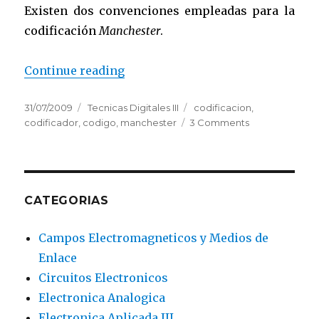
Existen dos convenciones empleadas para la
codificación
Manchester
.
Continue reading
“Codigo Manchester”
Posted
31/07/2009
Categories
Tecnicas Digitales III
Tags
codificacion
,
on
codificador
,
codigo
,
manchester
3 Comments
on
Codigo
Manchester
CATEGORIAS
Campos Electromagneticos y Medios de
Enlace
Circuitos Electronicos
Electronica Analogica
Electronica Aplicada III