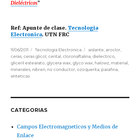
Dieléctricos
”
Ref: Apunte de clase.
Tecnologia
Electronica
. UTN FRC
Posted
11/06/2011
Categories
Tecnologia Electronica
Tags
aislante
,
aroclor
,
on
ceras
,
ceras glicol
,
cerital
,
cloronaftalina
,
dielectrico
,
gliceril estearato
,
glycera wax
,
glyco wax
,
halowz
,
material
,
minerales
,
nibren
,
no conductor
,
ozoquerita
,
parafina
,
sinteticas
CATEGORIAS
Campos Electromagneticos y Medios de
Enlace