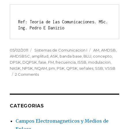
.
Ref: Teoria de las Comunicaciones. MSc. 
Posted
05/02/2011
Categories
Sistemas de Comunicacion I
Tags
AM
,
AMDSB
,
on
AMDSBSC
,
amplitud
,
ASK
,
banda base
,
BLU
,
concepto
,
DPSK
,
DQPSK
,
fase
,
FM
,
frecuencia
,
ISSB
,
modulacion
,
NASK
,
NPSK
,
NQAM
,
pm
,
PSK
,
QPSK
,
señales
,
SSB
,
VSSB
2 Comments
on
[Concepto]
Modulación
de
Señales
CATEGORIAS
Campos Electromagneticos y Medios de