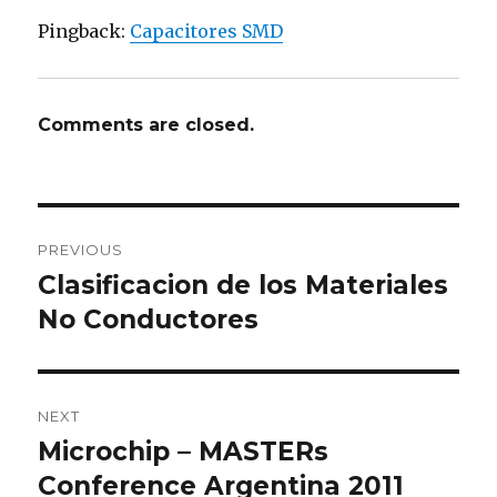
Pingback:
Capacitores SMD
Comments are closed.
Post
PREVIOUS
navigation
Clasificacion de los Materiales
Previous
No Conductores
post:
NEXT
Microchip – MASTERs
Next
Conference Argentina 2011
post: