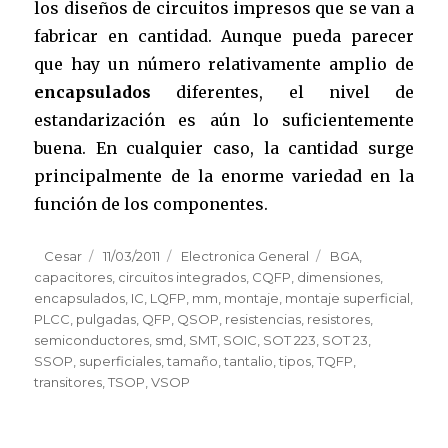
los diseños de circuitos impresos que se van a
fabricar en cantidad. Aunque pueda parecer
que hay un número relativamente amplio de
encapsulados
diferentes, el nivel de
estandarización es aún lo suficientemente
buena. En cualquier caso, la cantidad surge
principalmente de la enorme variedad en la
función de los componentes.
Author
Cesar
Posted
11/03/2011
Categories
Electronica General
Tags
BGA
,
capacitores
on
,
circuitos integrados
,
CQFP
,
dimensiones
,
encapsulados
,
IC
,
LQFP
,
mm
,
montaje
,
montaje superficial
,
PLCC
,
pulgadas
,
QFP
,
QSOP
,
resistencias
,
resistores
,
semiconductores
,
smd
,
SMT
,
SOIC
,
SOT 223
,
SOT 23
,
SSOP
,
superficiales
,
tamaño
,
tantalio
,
tipos
,
TQFP
,
transitores
,
TSOP
,
VSOP